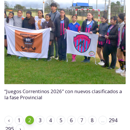
“Juegos Correntinos 2026” con nuevos clasificados a
la fase Provincial
‹
1
2
3
4
5
6
7
8
...
294
295
›