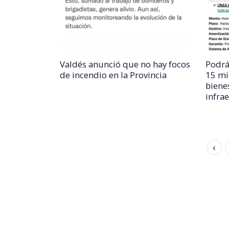
Valdés anunció que no hay focos
Podrán
de incendio en la Provincia
15 mi
bienes
infra
‹