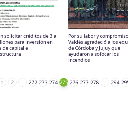
 solicitar créditos de 3 a
Por su labor y compromiso
llones para inversión en
Valdés agradeció a los eq
 de capital e
de Córdoba y Jujuy que
estructura
ayudaron a sofocar los
incendios
1
2
...
272
273
274
275
276
277
278
...
294
29