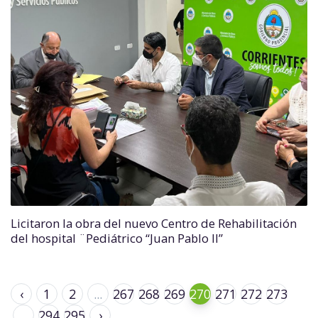
Licitaron la obra del nuevo Centro de Rehabilitación
del hospital ¨Pediátrico “Juan Pablo II”
‹
1
2
...
267
268
269
270
271
272
273
...
294
295
›