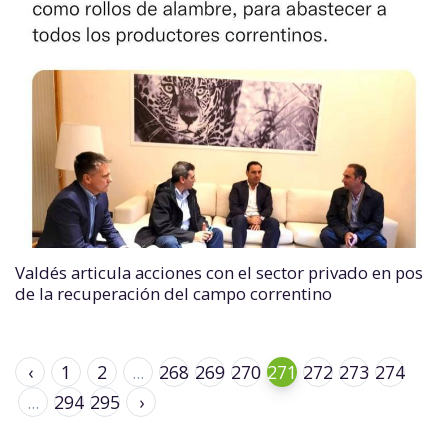
Valdés articula acciones con el sector privado en pos
de la recuperación del campo correntino
‹
1
2
...
268
269
270
271
272
273
274
...
294
295
›