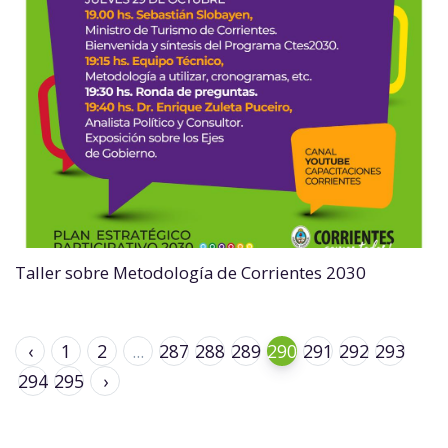
Taller sobre Metodología de Corrientes 2030
‹
1
2
...
287
288
289
290
291
292
293
294
295
›