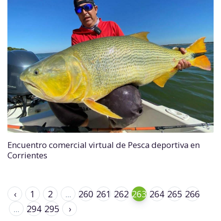
Encuentro comercial virtual de Pesca deportiva en
Corrientes
‹
1
2
...
260
261
262
263
264
265
266
...
294
295
›