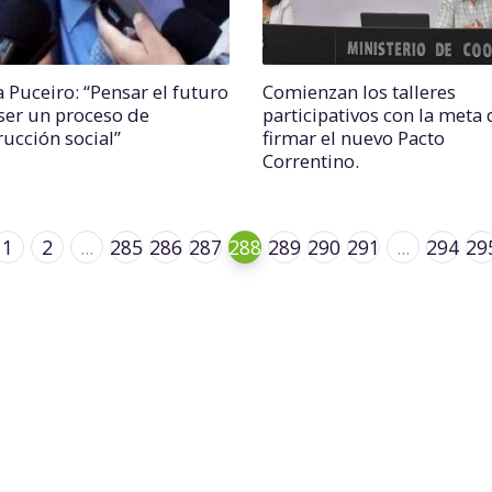
a Puceiro: “Pensar el futuro
Comienzan los talleres
ser un proceso de
participativos con la meta 
rucción social”
firmar el nuevo Pacto
Correntino.
1
2
...
285
286
287
288
289
290
291
...
294
29