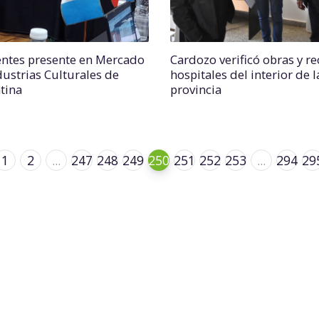
entes presente en Mercado
Cardozo verificó obras y re
dustrias Culturales de
hospitales del interior de l
tina
provincia
1
2
...
247
248
249
250
251
252
253
...
294
29