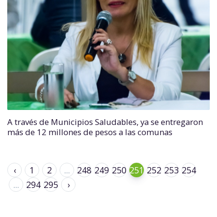
A través de Municipios Saludables, ya se entregaron
más de 12 millones de pesos a las comunas
‹
1
2
...
248
249
250
251
252
253
254
...
294
295
›