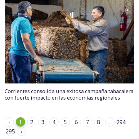
Corrientes consolida una exitosa campaña tabacalera
con fuerte impacto en las economías regionales
‹
1
2
3
4
5
6
7
8
...
294
295
›