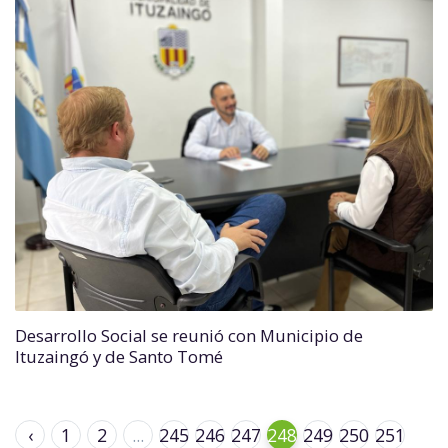
Desarrollo Social se reunió con Municipio de
Ituzaingó y de Santo Tomé
‹
1
2
...
245
246
247
248
249
250
251