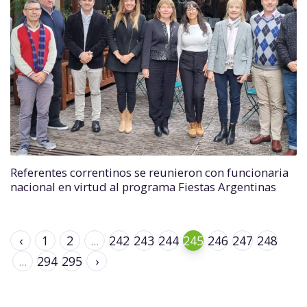
Referentes correntinos se reunieron con funcionaria
nacional en virtud al programa Fiestas Argentinas
‹
1
2
...
242
243
244
245
246
247
248
...
294
295
›