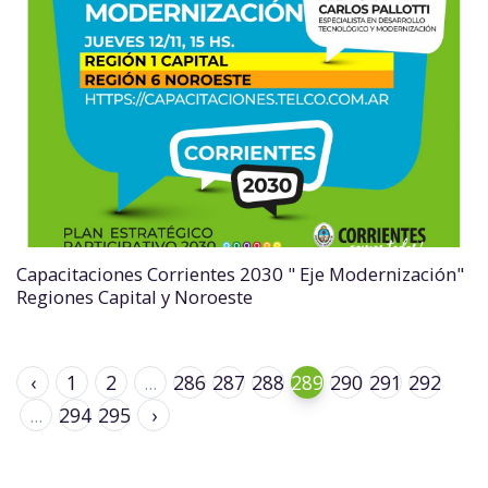
Capacitaciones Corrientes 2030 " Eje Modernización"
Regiones Capital y Noroeste
‹
1
2
...
286
287
288
289
290
291
292
...
294
295
›