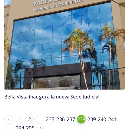
Bella Vista inaugura la nueva Sede Judicial
‹
1
2
...
235
236
237
238
239
240
241
...
294
295
›