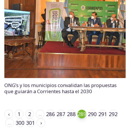
ONG’s y los municipios convalidan las propuestas
que guiarán a Corrientes hasta el 2030
‹
1
2
...
286
287
288
289
290
291
292
...
300
301
›