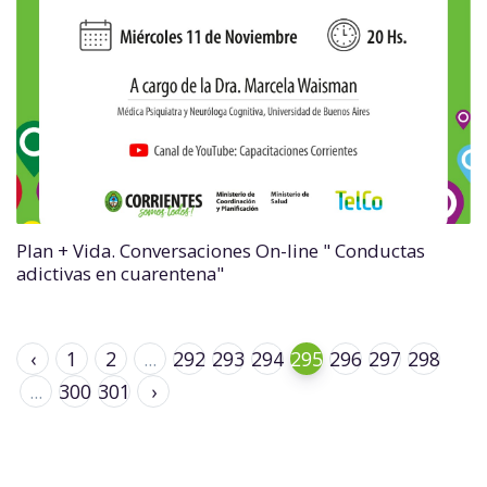
Plan + Vida. Conversaciones On-line " Conductas
adictivas en cuarentena"
‹
1
2
...
292
293
294
295
296
297
298
...
300
301
›