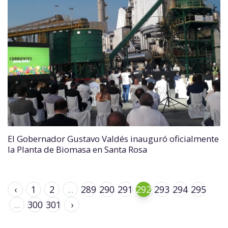
El Gobernador Gustavo Valdés inauguró oficialmente
la Planta de Biomasa en Santa Rosa
‹
1
2
...
289
290
291
292
293
294
295
...
300
301
›