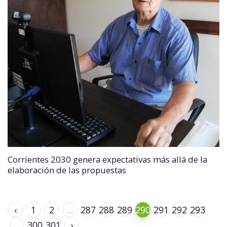
Corrientes 2030 genera expectativas más allá de la
elaboración de las propuestas
‹
1
2
...
287
288
289
290
291
292
293
...
300
301
›