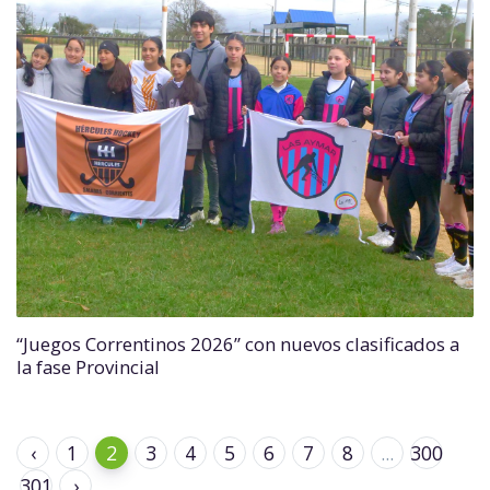
“Juegos Correntinos 2026” con nuevos clasificados a
la fase Provincial
‹
1
2
3
4
5
6
7
8
...
300
301
›