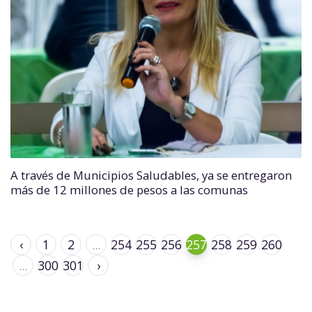
A través de Municipios Saludables, ya se entregaron
más de 12 millones de pesos a las comunas
‹
1
2
...
254
255
256
257
258
259
260
...
300
301
›