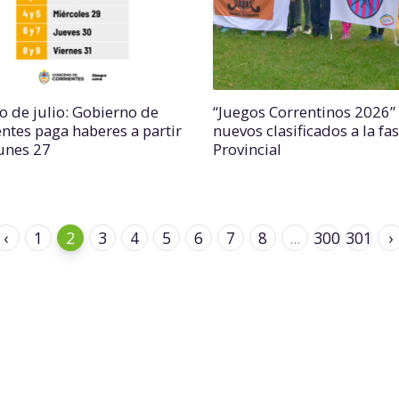
o de julio: Gobierno de
“Juegos Correntinos 2026”
entes paga haberes a partir
nuevos clasificados a la fa
lunes 27
Provincial
‹
1
2
3
4
5
6
7
8
...
300
301
›