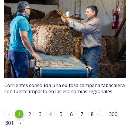
Corrientes consolida una exitosa campaña tabacalera
con fuerte impacto en las economías regionales
‹
1
2
3
4
5
6
7
8
...
300
301
›