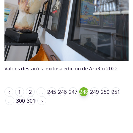
Valdés destacó la exitosa edición de ArteCo 2022
‹
1
2
...
245
246
247
248
249
250
251
...
300
301
›