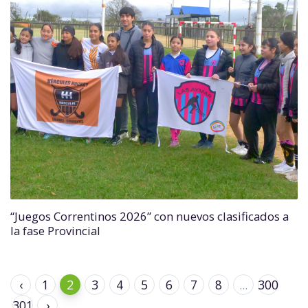
“Juegos Correntinos 2026” con nuevos clasificados a
la fase Provincial
‹
1
2
3
4
5
6
7
8
...
300
301
›