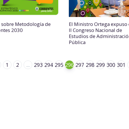
r sobre Metodología de
El Ministro Ortega expuso 
entes 2030
II Congreso Nacional de
Estudios de Administració
Pública
1
2
...
293
294
295
296
297
298
299
300
301