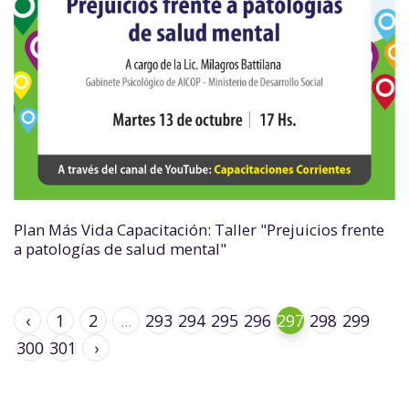
Plan Más Vida Capacitación: Taller "Prejuicios frente
a patologías de salud mental"
‹
1
2
...
293
294
295
296
297
298
299
300
301
›