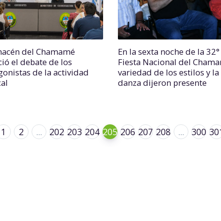
macén del Chamamé
En la sexta noche de la 32°
ció el debate de los
Fiesta Nacional del Chama
gonistas de la actividad
variedad de los estilos y la
al
danza dijeron presente
1
2
...
202
203
204
205
206
207
208
...
300
30