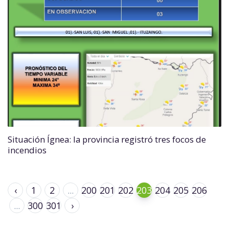
Situación Ígnea: la provincia registró tres focos de
incendios
‹
1
2
...
200
201
202
203
204
205
206
...
300
301
›