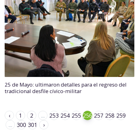
25 de Mayo: ultimaron detalles para el regreso del
tradicional desfile cívico-militar
‹
1
2
...
253
254
255
256
257
258
259
...
300
301
›