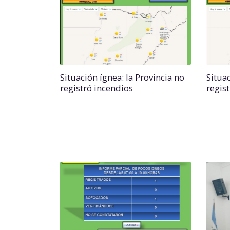
Situación ígnea: la Provincia no
Situac
registró incendios
regis