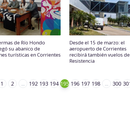
ermas de Río Hondo
Desde el 15 de marzo: el
egó su abanico de
aeropuerto de Corrientes
nes turísticas en Corrientes
recibirá también vuelos de
Resistencia
1
2
...
192
193
194
195
196
197
198
...
300
30