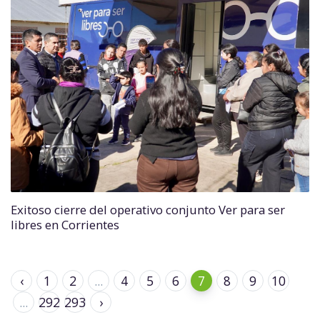
Exitoso cierre del operativo conjunto Ver para ser
libres en Corrientes
‹
1
2
...
4
5
6
7
8
9
10
...
292
293
›