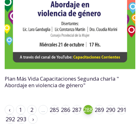
Plan Más Vida Capacitaciones Segunda charla "
Abordaje en violencia de género"
‹
1
2
...
285
286
287
288
289
290
291
292
293
›