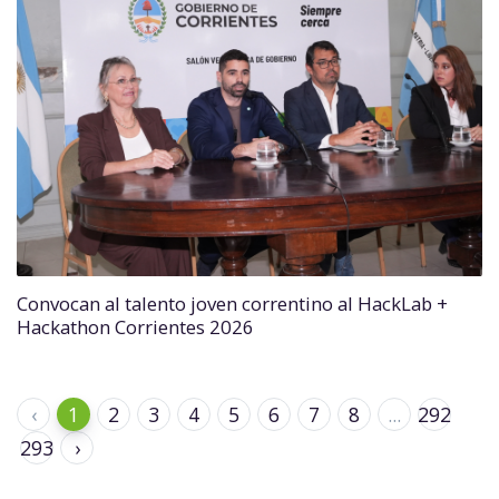
Convocan al talento joven correntino al HackLab +
Hackathon Corrientes 2026
‹
1
2
3
4
5
6
7
8
...
292
293
›