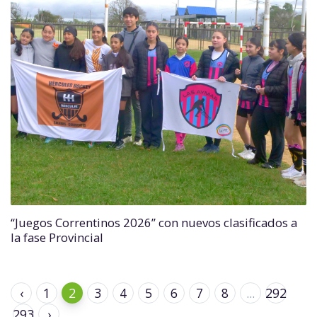
“Juegos Correntinos 2026” con nuevos clasificados a
la fase Provincial
‹
1
2
3
4
5
6
7
8
...
292
293
›