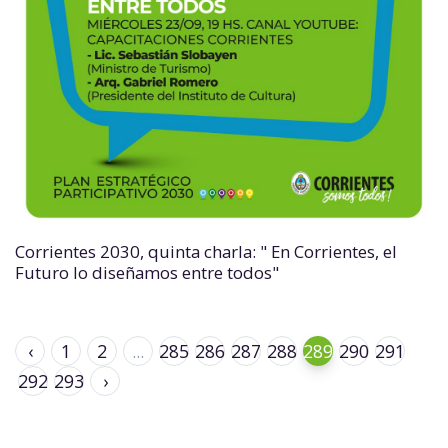
Corrientes 2030, quinta charla: " En Corrientes, el
Futuro lo diseñamos entre todos"
‹
1
2
...
285
286
287
288
289
290
291
292
293
›