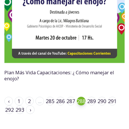
Plan Más Vida Capacitaciones: ¿ Cómo manejar el
enojo?
‹
1
2
...
285
286
287
288
289
290
291
292
293
›