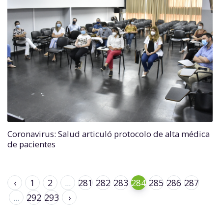
Coronavirus: Salud articuló protocolo de alta médica
de pacientes
‹
1
2
...
281
282
283
284
285
286
287
...
292
293
›