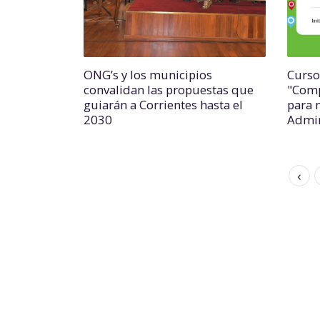
ONG’s y los municipios
Curso
convalidan las propuestas que
"Comp
guiarán a Corrientes hasta el
para 
2030
Admin
‹