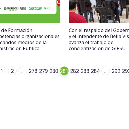
 de Formación:
Con el respaldo del Gober
etencias organizacionales
y el intendente de Bella Vi
mandos medios de la
avanza el trabajo de
istración Pública"
concientización de GIRSU
1
2
...
278
279
280
281
282
283
284
...
292
29