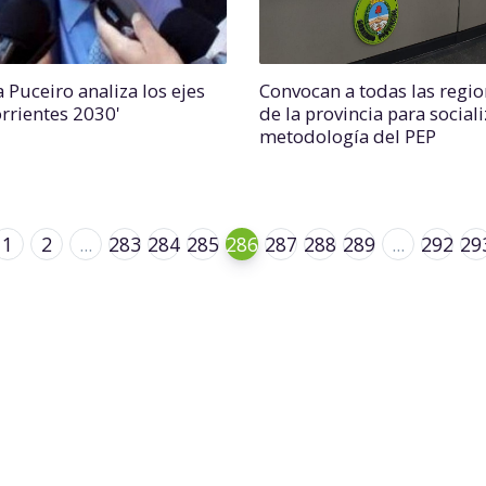
 Puceiro analiza los ejes
Convocan a todas las regi
orrientes 2030'
de la provincia para sociali
metodología del PEP
1
2
...
283
284
285
286
287
288
289
...
292
29