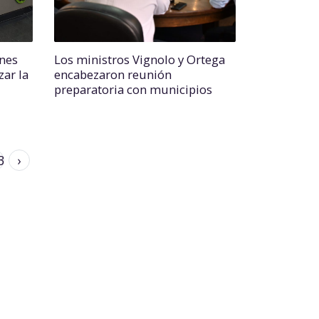
ones
Los ministros Vignolo y Ortega
zar la
encabezaron reunión
preparatoria con municipios
3
›