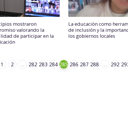
ipios mostraron
La educación como herram
omiso valorando la
de inclusión y la importan
lidad de participar en la
los gobiernos locales
icación
1
2
...
282
283
284
285
286
287
288
...
292
29