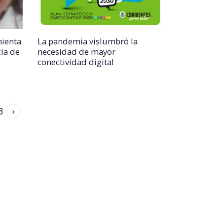
ienta
La pandemia vislumbró la
cia de
necesidad de mayor
conectividad digital
3
›