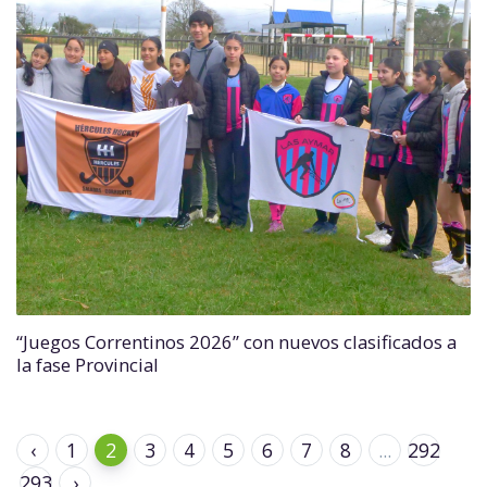
“Juegos Correntinos 2026” con nuevos clasificados a
la fase Provincial
‹
1
2
3
4
5
6
7
8
...
292
293
›