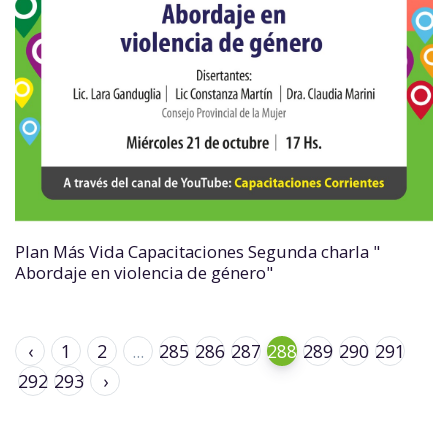
Plan Más Vida Capacitaciones Segunda charla "
Abordaje en violencia de género"
‹
1
2
...
285
286
287
288
289
290
291
292
293
›