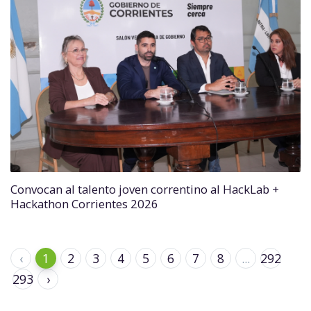
Convocan al talento joven correntino al HackLab +
Hackathon Corrientes 2026
‹
1
2
3
4
5
6
7
8
...
292
293
›