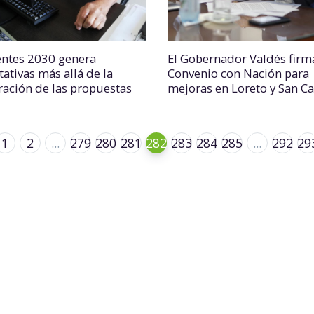
entes 2030 genera
El Gobernador Valdés firm
ativas más allá de la
Convenio con Nación para
ración de las propuestas
mejoras en Loreto y San Ca
1
2
...
279
280
281
282
283
284
285
...
292
29