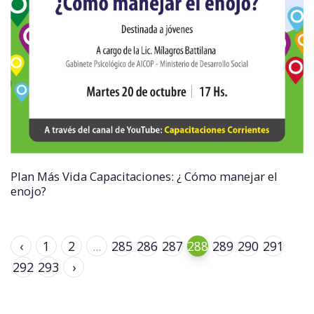
Plan Más Vida Capacitaciones: ¿ Cómo manejar el
enojo?
‹
1
2
...
285
286
287
288
289
290
291
292
293
›