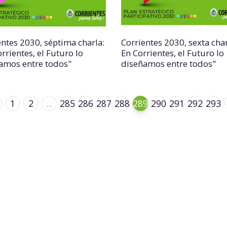
entes 2030, séptima charla:
Corrientes 2030, sexta char
rrientes, el Futuro lo
En Corrientes, el Futuro lo
amos entre todos"
diseñamos entre todos"
1
2
...
285
286
287
288
289
290
291
292
293