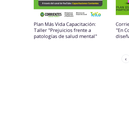
Plan Más Vida Capacitación:
Corri
Taller "Prejuicios frente a
"En Co
patologías de salud mental"
diseñ
‹