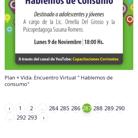
Plan + Vida. Encuentro Virtual " Hablemos de
consumo"
‹
1
2
...
284
285
286
287
288
289
290
...
292
293
›