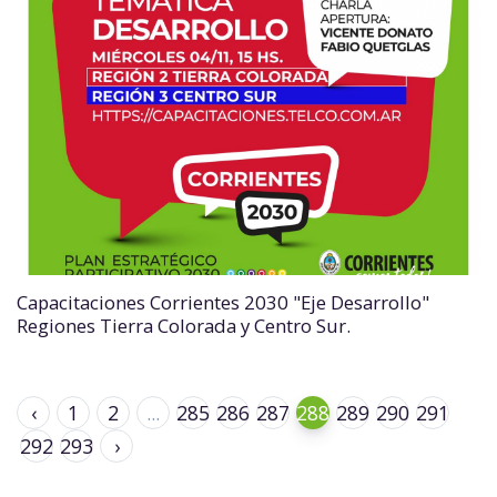
Capacitaciones Corrientes 2030 "Eje Desarrollo"
Regiones Tierra Colorada y Centro Sur.
‹
1
2
...
285
286
287
288
289
290
291
292
293
›