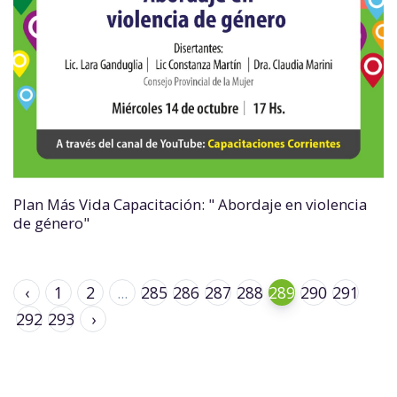
Plan Más Vida Capacitación: " Abordaje en violencia
de género"
‹
1
2
...
285
286
287
288
289
290
291
292
293
›