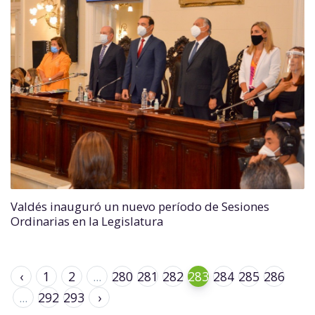
Valdés inauguró un nuevo período de Sesiones
Ordinarias en la Legislatura
‹
1
2
...
280
281
282
283
284
285
286
...
292
293
›